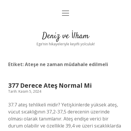
menüyü
Anasayfa
aç
Gizlilik Politikası
Deniz ve İlham
Yasal Uyarı
Ege’nin hikayeleriyle keyifli yolculuk!
Hakkımızda
Etiket:
Ateşe ne zaman müdahale edilmeli
377 Derece Ateş Normal Mi
Tarih: Kasım 5, 2024
37.7 ateş tehlikeli midir? Yetişkinlerde yüksek ateş,
vücut sıcaklığının 37,2-37,5 derecenin üzerinde
olması olarak tanımlanır. Ateş endişe verici bir
durum olabilir ve özellikle 39,4 ve üzeri sıcaklıklarda