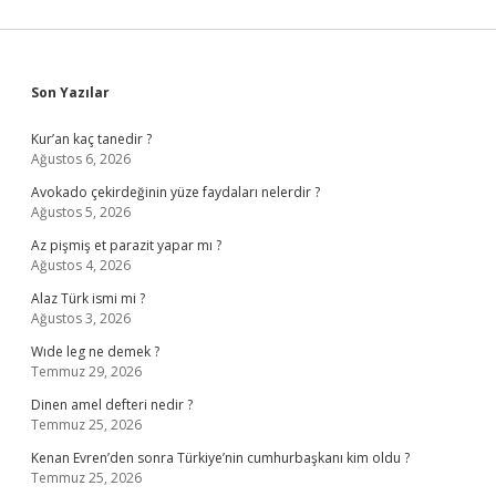
Sidebar
Son Yazılar
Kur’an kaç tanedir ?
Ağustos 6, 2026
Avokado çekirdeğinin yüze faydaları nelerdir ?
Ağustos 5, 2026
Az pişmiş et parazit yapar mı ?
Ağustos 4, 2026
Alaz Türk ismi mi ?
Ağustos 3, 2026
Wıde leg ne demek ?
Temmuz 29, 2026
Dinen amel defteri nedir ?
Temmuz 25, 2026
Kenan Evren’den sonra Türkiye’nin cumhurbaşkanı kim oldu ?
Temmuz 25, 2026