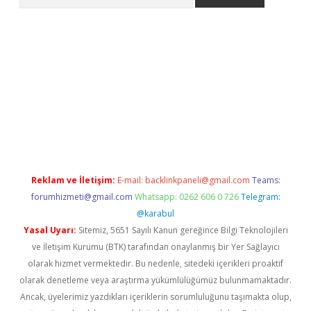
etci
Reklam ve İletişim:
E-mail:
backlinkpaneli@gmail.com
Teams:
forumhizmeti@gmail.com
Whatsapp: 0262 606 0 726
Telegram:
@karabul
Yasal Uyarı:
Sitemiz, 5651 Sayılı Kanun gereğince Bilgi Teknolojileri
ve İletişim Kurumu (BTK) tarafından onaylanmış bir Yer Sağlayıcı
olarak hizmet vermektedir. Bu nedenle, sitedeki içerikleri proaktif
olarak denetleme veya araştırma yükümlülüğümüz bulunmamaktadır.
Ancak, üyelerimiz yazdıkları içeriklerin sorumluluğunu taşımakta olup,