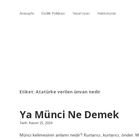
Anasayfa
Gizlilik Politikası
Yasal Uyarı
Hakkımızda
Etiket:
Atatürke verilen ünvan nedir
Ya Münci Ne Demek
Tarih: Kasım 15, 2024
Münci kelimesinin anlamı nedir? Kurtarıcı, kurtarıcı, önder. M