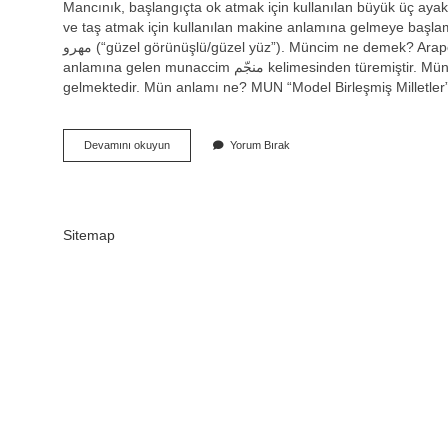
Mancınık, başlangıçta ok atmak için kullanılan büyük üç ayaklı
ve taş atmak için kullanılan makine anlamına gelmeye başlamıştır
مهرو‎ (“güzel görünüşlü/güzel yüz”). Müncim ne demek? Arapça ncm kökünden gelen ve “yıldız bilimini inceleyen kişi, astrolog”
anlamına gelen munaccim منجّم kelimesinden türemiştir. Münci olmak ne demek? Münci ismi kurtarıcı, önder, kurtarıcı gibi anlamlara
gelmektedir. Mün anlamı ne? MUN “Model Birleşmiş Milletler”,
Ya
Devamını okuyun
Yorum Bırak
Münci
Ne
Demek
Sitemap