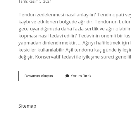
Tarih: Kasım 5, 2024
Tendon zedelenmesi nasıl anlaşılır? Tendinopati veya
kaybı ve etkilenen bölgede ağrıdır. Tendonun bulun
gece uyandığınızda daha fazla sertlik ve ağrı olabil
kopması nasıl tedavi edilir? Tedavinin önemli bir k
yapmadan dinlendirmektir. … Ağrıyı hafifletmek için bu
kesiciler kullanılabilir Aşil tendonu kaç günde iyile
değişir. Konservatif tedavi ile iyileşme süreci genell
Aşil
Devamını okuyun
Yorum Bırak
Tendonu
Zedelenmesi
Nasıl
Anlaşılır
Sitemap