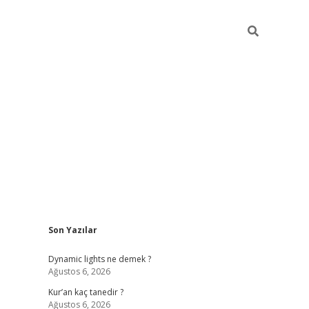
Sidebar
Son Yazılar
betci
Dynamic lights ne demek ?
Ağustos 6, 2026
Kur’an kaç tanedir ?
Ağustos 6, 2026