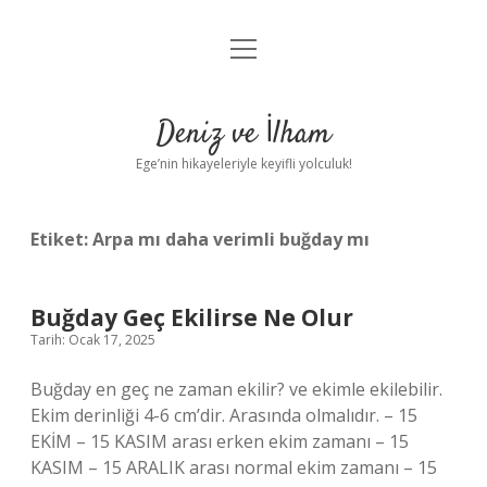
menüyü
Anasayfa
aç
Gizlilik Politikası
Deniz ve İlham
Yasal Uyarı
Ege’nin hikayeleriyle keyifli yolculuk!
Hakkımızda
Etiket:
Arpa mı daha verimli buğday mı
Buğday Geç Ekilirse Ne Olur
Tarih: Ocak 17, 2025
Buğday en geç ne zaman ekilir? ve ekimle ekilebilir.
Ekim derinliği 4-6 cm’dir. Arasında olmalıdır. – 15
EKİM – 15 KASIM arası erken ekim zamanı – 15
KASIM – 15 ARALIK arası normal ekim zamanı – 15