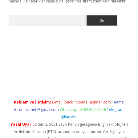
halinde, ilgili içerikler yasal süre içerisinde sitemizden kaldırılacaktır.
Arama
etci
Reklam ve İletişim:
E-mail:
backlinkpaneli@gmail.com
Teams:
forumhizmeti@gmail.com
Whatsapp: 0262 606 0 726
Telegram:
@karabul
Yasal Uyarı:
Sitemiz, 5651 Sayılı Kanun gereğince Bilgi Teknolojileri
ve İletişim Kurumu (BTK) tarafından onaylanmış bir Yer Sağlayıcı