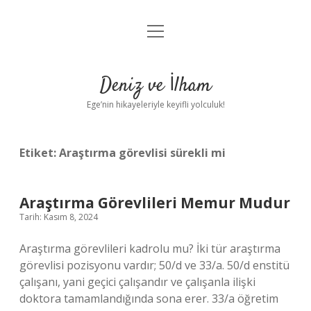
menüyü
Anasayfa
aç
Gizlilik Politikası
Deniz ve İlham
Yasal Uyarı
Ege’nin hikayeleriyle keyifli yolculuk!
Hakkımızda
Etiket:
Araştırma görevlisi sürekli mi
Araştırma Görevlileri Memur Mudur
Tarih: Kasım 8, 2024
Araştırma görevlileri kadrolu mu? İki tür araştırma
görevlisi pozisyonu vardır; 50/d ve 33/a. 50/d enstitü
çalışanı, yani geçici çalışandır ve çalışanla ilişki
doktora tamamlandığında sona erer. 33/a öğretim