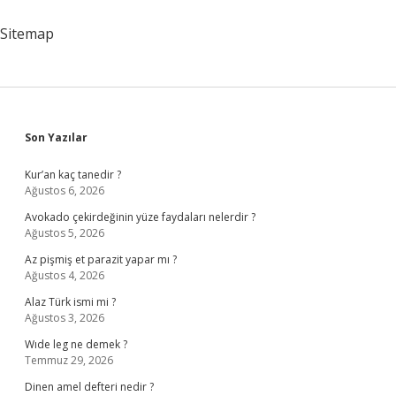
Sitemap
Sidebar
Son Yazılar
Kur’an kaç tanedir ?
Ağustos 6, 2026
Avokado çekirdeğinin yüze faydaları nelerdir ?
Ağustos 5, 2026
Az pişmiş et parazit yapar mı ?
Ağustos 4, 2026
Alaz Türk ismi mi ?
Ağustos 3, 2026
Wıde leg ne demek ?
Temmuz 29, 2026
Dinen amel defteri nedir ?