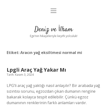
menüyü
Anasayfa
aç
Gizlilik Politikası
Deniz ve İlham
Yasal Uyarı
Ege’nin hikayeleriyle keyifli yolculuk!
Hakkımızda
Etiket:
Aracın yağ eksiltmesi normal mi
Lpgli Araç Yağ Yakar Mı
Tarih: Kasım 3, 2024
LPG’li araç yağ yaktığı nasıl anlaşılır? Bir arabada yağ
sızıntısı sorunu, egzozdan çıkan dumanın rengine
bakarak kolayca tespit edilebilir. Çünkü egzoz
dumanının renklerinin farklı anlamları vardır.