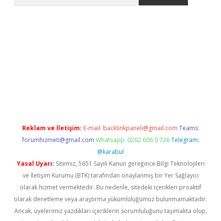
tci
Reklam ve İletişim:
E-mail:
backlinkpaneli@gmail.com
Teams:
forumhizmeti@gmail.com
Whatsapp: 0262 606 0 726
Telegram:
@karabul
Yasal Uyarı:
Sitemiz, 5651 Sayılı Kanun gereğince Bilgi Teknolojileri
ve İletişim Kurumu (BTK) tarafından onaylanmış bir Yer Sağlayıcı
olarak hizmet vermektedir. Bu nedenle, sitedeki içerikleri proaktif
olarak denetleme veya araştırma yükümlülüğümüz bulunmamaktadır.
Ancak, üyelerimiz yazdıkları içeriklerin sorumluluğunu taşımakta olup,