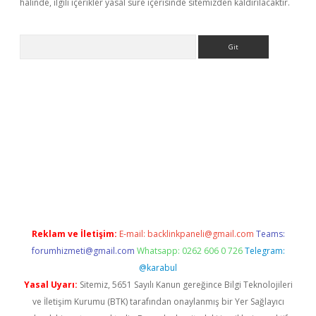
halinde, ilgili içerikler yasal süre içerisinde sitemizden kaldırılacaktır.
Arama
etci
Reklam ve İletişim:
E-mail:
backlinkpaneli@gmail.com
Teams:
forumhizmeti@gmail.com
Whatsapp: 0262 606 0 726
Telegram:
@karabul
Yasal Uyarı:
Sitemiz, 5651 Sayılı Kanun gereğince Bilgi Teknolojileri
ve İletişim Kurumu (BTK) tarafından onaylanmış bir Yer Sağlayıcı