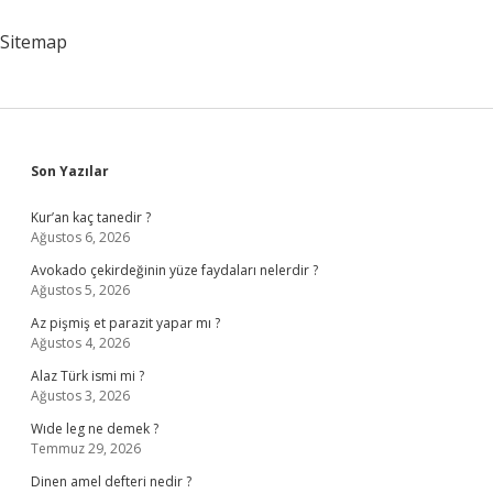
Sitemap
Sidebar
Son Yazılar
Kur’an kaç tanedir ?
Ağustos 6, 2026
Avokado çekirdeğinin yüze faydaları nelerdir ?
Ağustos 5, 2026
Az pişmiş et parazit yapar mı ?
Ağustos 4, 2026
Alaz Türk ismi mi ?
Ağustos 3, 2026
Wıde leg ne demek ?
Temmuz 29, 2026
Dinen amel defteri nedir ?