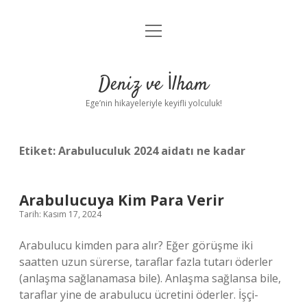
menüyü
Anasayfa
aç
Gizlilik Politikası
Deniz ve İlham
Yasal Uyarı
Ege’nin hikayeleriyle keyifli yolculuk!
Hakkımızda
Etiket:
Arabuluculuk 2024 aidatı ne kadar
Arabulucuya Kim Para Verir
Tarih: Kasım 17, 2024
Arabulucu kimden para alır? Eğer görüşme iki
saatten uzun sürerse, taraflar fazla tutarı öderler
(anlaşma sağlanamasa bile). Anlaşma sağlansa bile,
taraflar yine de arabulucu ücretini öderler. İşçi-