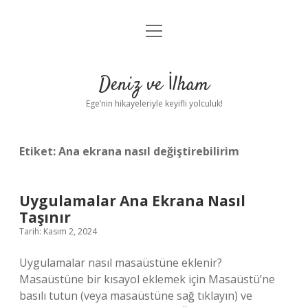
menüyü
Anasayfa
aç
Gizlilik Politikası
Deniz ve İlham
Yasal Uyarı
Ege’nin hikayeleriyle keyifli yolculuk!
Hakkımızda
Etiket:
Ana ekrana nasıl değiştirebilirim
Uygulamalar Ana Ekrana Nasıl
Taşınır
Tarih: Kasım 2, 2024
Uygulamalar nasıl masaüstüne eklenir?
Masaüstüne bir kısayol eklemek için Masaüstü’ne
basılı tutun (veya masaüstüne sağ tıklayın) ve