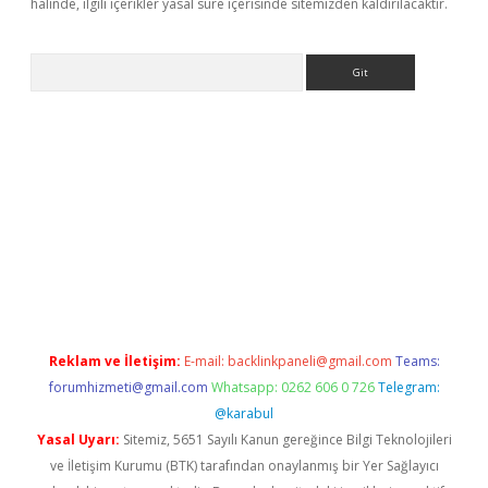
halinde, ilgili içerikler yasal süre içerisinde sitemizden kaldırılacaktır.
Arama
etci
Reklam ve İletişim:
E-mail:
backlinkpaneli@gmail.com
Teams:
forumhizmeti@gmail.com
Whatsapp: 0262 606 0 726
Telegram:
@karabul
Yasal Uyarı:
Sitemiz, 5651 Sayılı Kanun gereğince Bilgi Teknolojileri
ve İletişim Kurumu (BTK) tarafından onaylanmış bir Yer Sağlayıcı