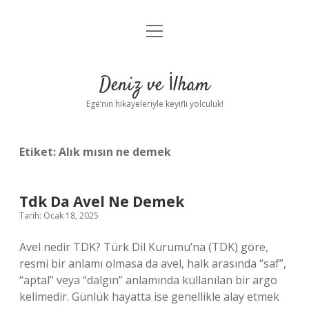
menüyü
Anasayfa
aç
Gizlilik Politikası
Deniz ve İlham
Yasal Uyarı
Ege’nin hikayeleriyle keyifli yolculuk!
Hakkımızda
Etiket:
Alık mısın ne demek
Tdk Da Avel Ne Demek
Tarih: Ocak 18, 2025
Avel nedir TDK? Türk Dil Kurumu’na (TDK) göre,
resmi bir anlamı olmasa da avel, halk arasında “saf”,
“aptal” veya “dalgın” anlamında kullanılan bir argo
kelimedir. Günlük hayatta ise genellikle alay etmek