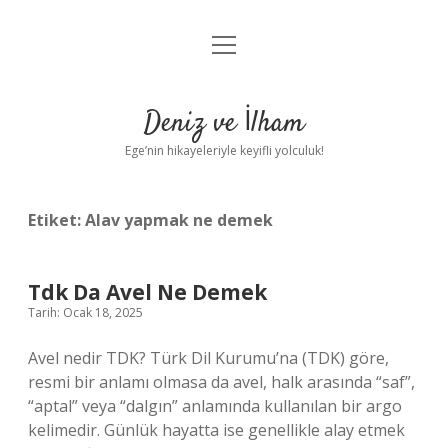
menüyü
Anasayfa
aç
Gizlilik Politikası
Deniz ve İlham
Yasal Uyarı
Ege’nin hikayeleriyle keyifli yolculuk!
Hakkımızda
Etiket:
Alav yapmak ne demek
Tdk Da Avel Ne Demek
Tarih: Ocak 18, 2025
Avel nedir TDK? Türk Dil Kurumu’na (TDK) göre,
resmi bir anlamı olmasa da avel, halk arasında “saf”,
“aptal” veya “dalgın” anlamında kullanılan bir argo
kelimedir. Günlük hayatta ise genellikle alay etmek