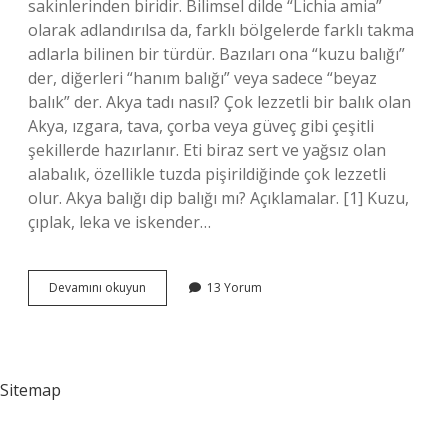
sakinlerinden biridir. Bilimsel dilde “Lichia amia”
olarak adlandırılsa da, farklı bölgelerde farklı takma
adlarla bilinen bir türdür. Bazıları ona “kuzu balığı”
der, diğerleri “hanım balığı” veya sadece “beyaz
balık” der. Akya tadı nasıl? Çok lezzetli bir balık olan
Akya, ızgara, tava, çorba veya güveç gibi çeşitli
şekillerde hazırlanır. Eti biraz sert ve yağsız olan
alabalık, özellikle tuzda pişirildiğinde çok lezzetli
olur. Akya balığı dip balığı mı? Açıklamalar. [1] Kuzu,
çıplak, leka ve iskender…
Akya
Devamını okuyun
13 Yorum
Balığı
Kılçıklı
Mı
Sitemap