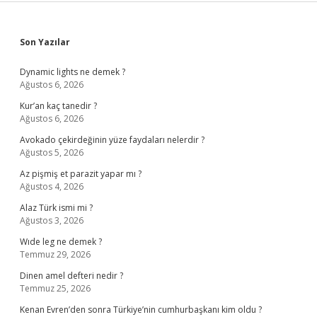
Sidebar
Son Yazılar
Dynamic lights ne demek ?
Ağustos 6, 2026
Kur’an kaç tanedir ?
Ağustos 6, 2026
Avokado çekirdeğinin yüze faydaları nelerdir ?
Ağustos 5, 2026
Az pişmiş et parazit yapar mı ?
Ağustos 4, 2026
Alaz Türk ismi mi ?
Ağustos 3, 2026
Wıde leg ne demek ?
Temmuz 29, 2026
Dinen amel defteri nedir ?
Temmuz 25, 2026
Kenan Evren’den sonra Türkiye’nin cumhurbaşkanı kim oldu ?