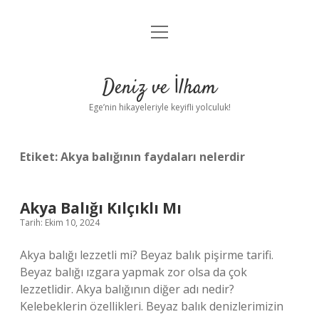
menüyü
Anasayfa
aç
Gizlilik Politikası
Deniz ve İlham
Yasal Uyarı
Ege’nin hikayeleriyle keyifli yolculuk!
Hakkımızda
Etiket:
Akya balığının faydaları nelerdir
Akya Balığı Kılçıklı Mı
Tarih: Ekim 10, 2024
Akya balığı lezzetli mi? Beyaz balık pişirme tarifi.
Beyaz balığı ızgara yapmak zor olsa da çok
lezzetlidir. Akya balığının diğer adı nedir?
Kelebeklerin özellikleri. Beyaz balık denizlerimizin