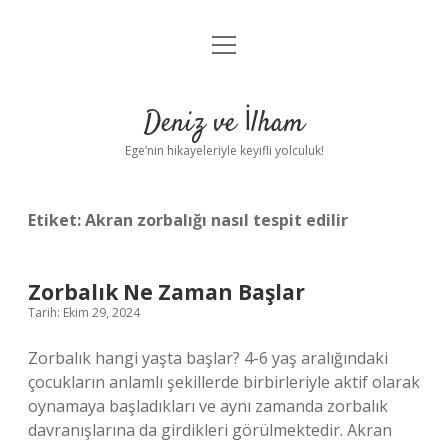
menüyü
Anasayfa
aç
Gizlilik Politikası
Deniz ve İlham
Yasal Uyarı
Ege’nin hikayeleriyle keyifli yolculuk!
Hakkımızda
Etiket:
Akran zorbalığı nasıl tespit edilir
Zorbalık Ne Zaman Başlar
Tarih: Ekim 29, 2024
Zorbalık hangi yaşta başlar? 4-6 yaş aralığındaki
çocukların anlamlı şekillerde birbirleriyle aktif olarak
oynamaya başladıkları ve aynı zamanda zorbalık
davranışlarına da girdikleri görülmektedir. Akran