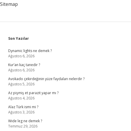
Sitemap
Sidebar
Son Yazılar
Dynamic lights ne demek ?
Ağustos 6, 2026
Kur’an kaç tanedir ?
Ağustos 6, 2026
Avokado çekirdeğinin yüze faydaları nelerdir ?
Ağustos 5, 2026
Az pişmiş et parazit yapar mı ?
Ağustos 4, 2026
Alaz Türk ismi mi ?
Ağustos 3, 2026
Wıde leg ne demek ?
Temmuz 29, 2026