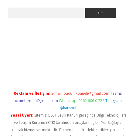
Arama
etci
Reklam ve İletişim:
E-mail:
backlinkpaneli@gmail.com
Teams:
forumhizmeti@gmail.com
Whatsapp: 0262 606 0 726
Telegram:
@karabul
Yasal Uyarı:
Sitemiz, 5651 Sayılı Kanun gereğince Bilgi Teknolojileri
ve İletişim Kurumu (BTK) tarafından onaylanmış bir Yer Sağlayıcı
olarak hizmet vermektedir. Bu nedenle, sitedeki içerikleri proaktif