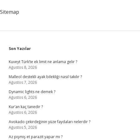
Sitemap
Sidebar
Son Yazılar
Kuveyt Türk’te ek limit ne anlama gelir ?
Ağustos 8, 2026
Malleol destekli ayak bilekliği nasıl takılır ?
Ağustos 7, 2026
Dynamic lights ne demek ?
Ağustos 6, 2026
Kur’an kaç tanedir ?
Ağustos 6, 2026
Avokado çekirdeğinin yüze faydaları nelerdir ?
Ağustos 5, 2026
Az pişmiş et parazit yapar mı ?