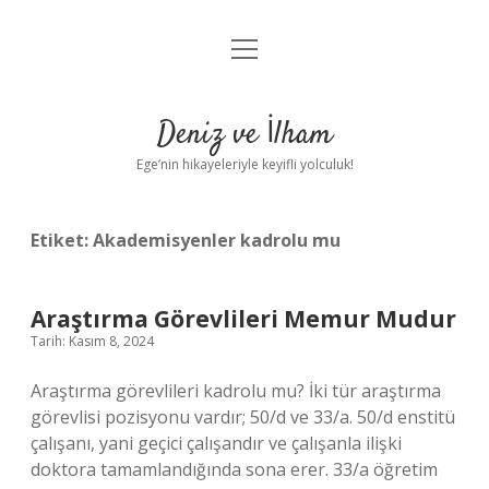
menüyü
Anasayfa
aç
Gizlilik Politikası
Deniz ve İlham
Yasal Uyarı
Ege’nin hikayeleriyle keyifli yolculuk!
Hakkımızda
Etiket:
Akademisyenler kadrolu mu
Araştırma Görevlileri Memur Mudur
Tarih: Kasım 8, 2024
Araştırma görevlileri kadrolu mu? İki tür araştırma
görevlisi pozisyonu vardır; 50/d ve 33/a. 50/d enstitü
çalışanı, yani geçici çalışandır ve çalışanla ilişki
doktora tamamlandığında sona erer. 33/a öğretim