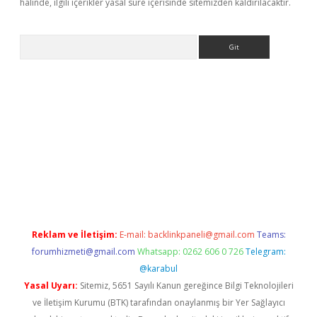
halinde, ilgili içerikler yasal süre içerisinde sitemizden kaldırılacaktır.
Arama
etci
Reklam ve İletişim:
E-mail:
backlinkpaneli@gmail.com
Teams:
forumhizmeti@gmail.com
Whatsapp: 0262 606 0 726
Telegram:
@karabul
Yasal Uyarı:
Sitemiz, 5651 Sayılı Kanun gereğince Bilgi Teknolojileri
ve İletişim Kurumu (BTK) tarafından onaylanmış bir Yer Sağlayıcı