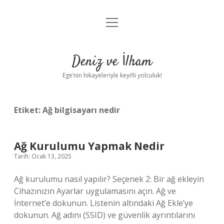
menüyü
Anasayfa
aç
Gizlilik Politikası
Deniz ve İlham
Yasal Uyarı
Ege’nin hikayeleriyle keyifli yolculuk!
Hakkımızda
Etiket:
Ağ bilgisayarı nedir
Ağ Kurulumu Yapmak Nedir
Tarih: Ocak 13, 2025
Ağ kurulumu nasıl yapılır? Seçenek 2: Bir ağ ekleyin
Cihazınızın Ayarlar uygulamasını açın. Ağ ve
İnternet’e dokunun. Listenin altındaki Ağ Ekle’ye
dokunun. Ağ adını (SSID) ve güvenlik ayrıntılarını