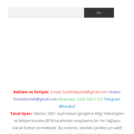
Arama
etci
Reklam ve İletişim:
E-mail:
backlinkpaneli@gmail.com
Teams:
forumhizmeti@gmail.com
Whatsapp: 0262 606 0 726
Telegram:
@karabul
Yasal Uyarı:
Sitemiz, 5651 Sayılı Kanun gereğince Bilgi Teknolojileri
ve İletişim Kurumu (BTK) tarafından onaylanmış bir Yer Sağlayıcı
olarak hizmet vermektedir. Bu nedenle, sitedeki içerikleri proaktif