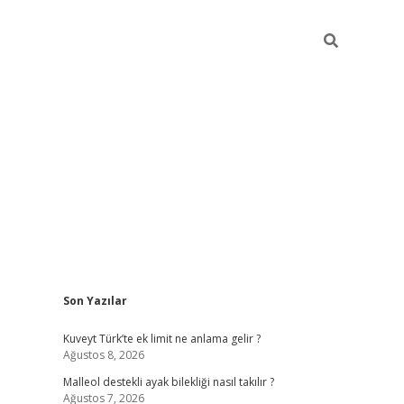
Sidebar
Son Yazılar
betci
Kuveyt Türk’te ek limit ne anlama gelir ?
Ağustos 8, 2026
Malleol destekli ayak bilekliği nasıl takılır ?
Ağustos 7, 2026