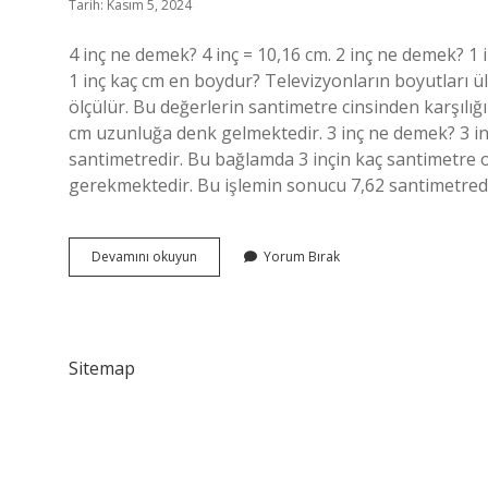
Tarih: Kasım 5, 2024
4 inç ne demek? 4 inç = 10,16 cm. 2 inç ne demek? 1 i
1 inç kaç cm en boydur? Televizyonların boyutları ü
ölçülür. Bu değerlerin santimetre cinsinden karşılığı
cm uzunluğa denk gelmektedir. 3 inç ne demek? 3 in
santimetredir. Bu bağlamda 3 inçin kaç santimetre 
gerekmektedir. Bu işlemin sonucu 7,62 santimetredir
1
Devamını okuyun
Yorum Bırak
Inç
Kaç
Cm
Oluyor
Sitemap