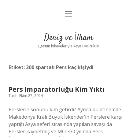
menüyü
Anasayfa
aç
Gizlilik Politikası
Deniz ve İlham
Yasal Uyarı
Ege’nin hikayeleriyle keyifli yolculuk!
Hakkımızda
Etiket:
300 spartalı Pers kaç kişiydi
Pers Imparatorluğu Kim Yıktı
Tarih: Ekim 27, 2024
Perslerin sonunu kim getirdi? Ayrıca bu dönemde
Makedonya Kralı Büyük İskender’in Perslere karşı
yaptığı Asya seferi sırasında yapılan savaşı da
Persler kaybetmiş ve MÖ 330 yılında Pers