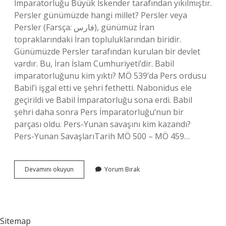
İmparatorluğu Büyük İskender tarafından yıkılmıştır.
Persler günümüzde hangi millet? Persler veya
Persler (Farsça: فارس), günümüz İran
topraklarındaki İran topluluklarından biridir.
Günümüzde Persler tarafından kurulan bir devlet
vardır. Bu, İran İslam Cumhuriyeti’dir. Babil
imparatorluğunu kim yıktı? MÖ 539’da Pers ordusu
Babil’i işgal etti ve şehri fethetti. Nabonidus ele
geçirildi ve Babil İmparatorluğu sona erdi. Babil
şehri daha sonra Pers İmparatorluğu’nun bir
parçası oldu. Pers-Yunan savaşını kim kazandı?
Pers-Yunan SavaşlarıTarih MÖ 500 – MÖ 459…
Pers
Devamını okuyun
Yorum Bırak
Imparatorluğu
Kim
Yıktı
Sitemap