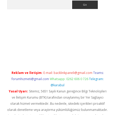
Arama
etci
Reklam ve İletişim:
E-mail:
backlinkpaneli@gmail.com
Teams:
forumhizmeti@gmail.com
Whatsapp: 0262 606 0 726
Telegram:
@karabul
Yasal Uyarı:
Sitemiz, 5651 Sayılı Kanun gereğince Bilgi Teknolojileri
ve İletişim Kurumu (BTK) tarafından onaylanmış bir Yer Sağlayıcı
olarak hizmet vermektedir. Bu nedenle, sitedeki içerikleri proaktif
olarak denetleme veya araştırma yükümlülüğümüz bulunmamaktadır.