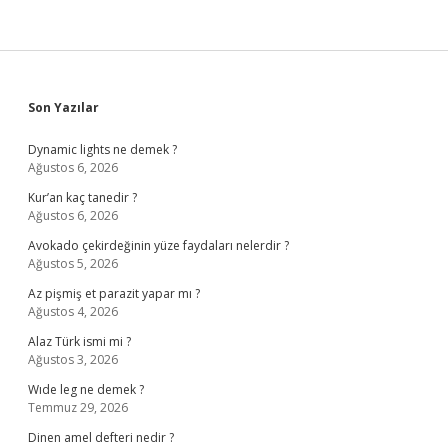
Sidebar
Son Yazılar
Dynamic lights ne demek ?
Ağustos 6, 2026
Kur’an kaç tanedir ?
Ağustos 6, 2026
Avokado çekirdeğinin yüze faydaları nelerdir ?
Ağustos 5, 2026
Az pişmiş et parazit yapar mı ?
Ağustos 4, 2026
Alaz Türk ismi mi ?
Ağustos 3, 2026
Wıde leg ne demek ?
Temmuz 29, 2026
Dinen amel defteri nedir ?