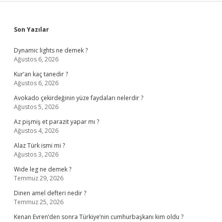
Sidebar
Son Yazılar
Dynamic lights ne demek ?
Ağustos 6, 2026
Kur’an kaç tanedir ?
Ağustos 6, 2026
Avokado çekirdeğinin yüze faydaları nelerdir ?
Ağustos 5, 2026
Az pişmiş et parazit yapar mı ?
Ağustos 4, 2026
Alaz Türk ismi mi ?
Ağustos 3, 2026
Wıde leg ne demek ?
Temmuz 29, 2026
Dinen amel defteri nedir ?
Temmuz 25, 2026
Kenan Evren’den sonra Türkiye’nin cumhurbaşkanı kim oldu ?