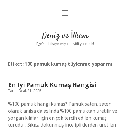
menüyü
Anasayfa
aç
Gizlilik Politikası
Deniz ve İlham
Yasal Uyarı
Ege’nin hikayeleriyle keyifli yolculuk!
Hakkımızda
Etiket:
100 pamuk kumaş tüylenme yapar mı
En Iyi Pamuk Kumaş Hangisi
Tarih: Ocak 31, 2025
%100 pamuk hangi kumaş? Pamuk saten, saten
olarak anılsa da aslında %100 pamuktan üretilir ve
yorgan kılıfları için en çok tercih edilen kumaş
türüdür. Sıkıca dokunmuş ince ipliklerden üretilen