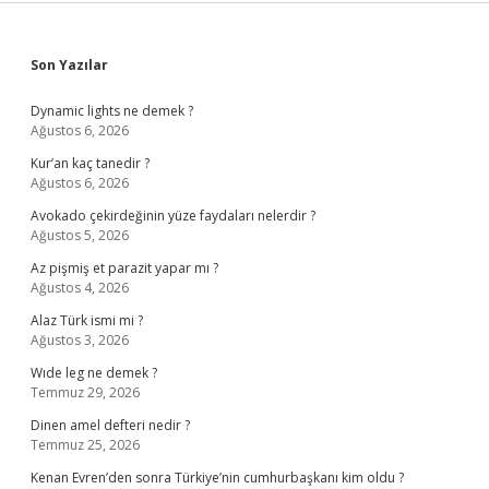
Sidebar
Son Yazılar
Dynamic lights ne demek ?
Ağustos 6, 2026
Kur’an kaç tanedir ?
Ağustos 6, 2026
Avokado çekirdeğinin yüze faydaları nelerdir ?
Ağustos 5, 2026
Az pişmiş et parazit yapar mı ?
Ağustos 4, 2026
Alaz Türk ismi mi ?
Ağustos 3, 2026
Wıde leg ne demek ?
Temmuz 29, 2026
Dinen amel defteri nedir ?
Temmuz 25, 2026
Kenan Evren’den sonra Türkiye’nin cumhurbaşkanı kim oldu ?